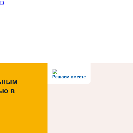
ии
Решаем вместе
льным
ью в