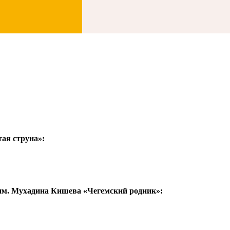
тая струна»:
им. Мухадина Кишева «Чегемский родник»: