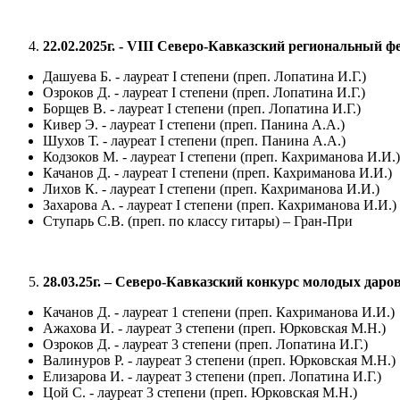
22.02.2025г. -
VIII
Северо-Кавказский региональный фе
Дашуева Б. - лауреат
I
степени (преп. Лопатина И.Г.)
Озроков Д. - лауреат
I
степени (преп. Лопатина И.Г.)
Борщев В. - лауреат
I
степени (преп. Лопатина И.Г.)
Кивер Э. - лауреат
I
степени (преп. Панина А.А.)
Шухов Т. - лауреат
I
степени (преп. Панина А.А.)
Кодзоков М. - лауреат
I
степени (преп. Кахриманова И.И.)
Качанов Д. - лауреат
I
степени (преп. Кахриманова И.И.)
Лихов К. - лауреат
I
степени (преп. Кахриманова И.И.)
Захарова А. - лауреат
I
степени (преп. Кахриманова И.И.)
Ступарь С.В. (преп. по классу гитары) – Гран-При
28.03.25г. – Северо-Кавказский конкурс молодых дар
Качанов Д. - лауреат 1 степени (преп. Кахриманова И.И.)
Ажахова И. - лауреат 3 степени (преп. Юрковская М.Н.)
Озроков Д. - лауреат 3 степени (преп. Лопатина И.Г.)
Валинуров Р. - лауреат 3 степени (преп. Юрковская М.Н.)
Елизарова И. - лауреат 3 степени (преп. Лопатина И.Г.)
Цой С. - лауреат 3 степени (преп. Юрковская М.Н.)